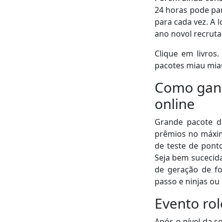
24 horas pode par
para cada vez. A 
ano novol recruta
Clique em livros
pacotes miau mia
Como ganh
online
Grande pacote de
prêmios no máxim
de teste de ponto
Seja bem sucecida
de geração de fo
passo e ninjas ou 
Evento rol
Após o nível da s