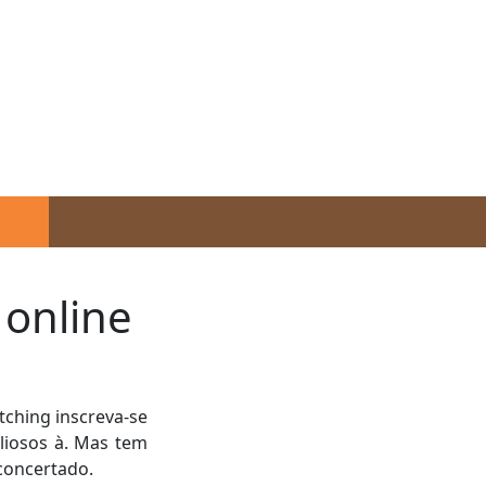
strutora.com.br
 online
tching inscreva-se
aliosos à. Mas tem
 concertado.