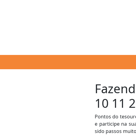
Fazendo
Início
10 11 
Empresa
Pontos do tesouro
Fale
e participe na su
sido passos muito
Conosco