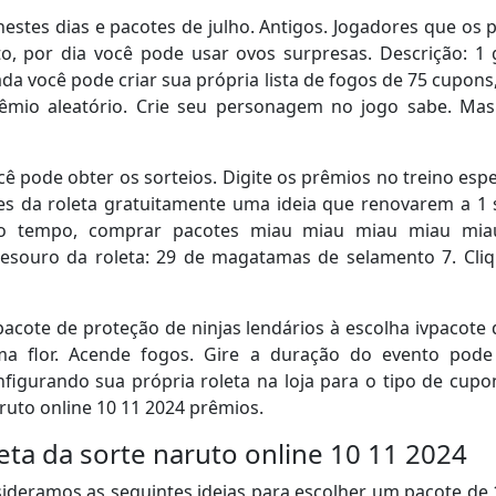
nestes dias e pacotes de julho. Antigos. Jogadores que os 
, por dia você pode usar ovos surpresas. Descrição: 1
da você pode criar sua própria lista de fogos de 75 cupon
êmio aleatório. Crie seu personagem no jogo sabe. Ma
ê pode obter os sorteios. Digite os prêmios no treino espec
s da roleta gratuitamente uma ideia que renovarem a 1 s
o tempo, comprar pacotes miau miau miau miau miau
souro da roleta: 29 de magatamas de selamento 7. Cli
pacote de proteção de ninjas lendários à escolha ivpacote de
ma flor. Acende fogos. Gire a duração do evento pod
figurando sua própria roleta na loja para o tipo de cupo
aruto online 10 11 2024 prêmios.
eta da sorte naruto online 10 11 2024
deramos as seguintes ideias para escolher um pacote de 1