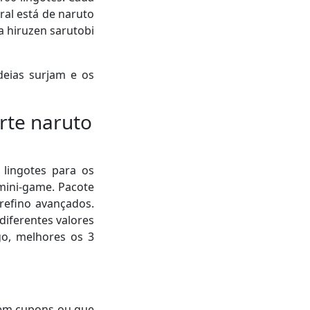
ral está de naruto
a hiruzen sarutobi
deias surjam e os
rte naruto
 lingotes para os
mini-game. Pacote
refino avançados.
diferentes valores
go, melhores os 3
 em cupons ou que