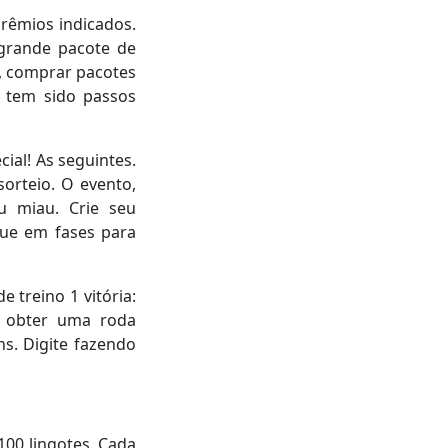
prêmios indicados.
 grande pacote de
s, comprar pacotes
s tem sido passos
ial! As seguintes.
orteio. O evento,
 miau. Crie seu
que em fases para
 treino 1 vitória:
e obter uma roda
ns. Digite fazendo
00 lingotes. Cada