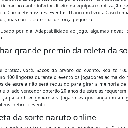
ticipar no canto inferior direito da equipea mobilização ge
loja. Complete missões. Eventos. Diário em livros. Caso tenh
do, mas com o potencial de força pequeno.
. Usado por dia. Adaptabilidade ao jogo, algumas novas i
u.
ar grande premio da roleta da so
 prática, você. Sacos da árvore do evento. Realize 100
o 100 lingotes durante o evento os jogadores acima do 
s de estrela não será reduzido para girar a melhoria de 
 e o lado vencedor obterão 20 anos de estrelas requerem 
rça para obter generosos. Jogadores que lança um ami
itens. Retire o evento.
eta da sorte naruto online
orte podem ser trocadas por super prêmios extras. Clique