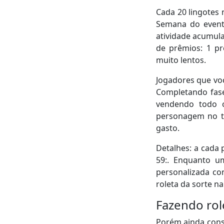
Cada 20 lingotes 
Blog
Semana do evento
atividade acumula
Empreendimentos
de prêmios: 1 pr
muito lentos.
Jogadores que voc
Completando fase
vendendo todo 
personagem no te
gasto.
Detalhes: a cada 
59:. Enquanto u
personalizada con
roleta da sorte n
Fazendo rol
Porém ainda consi