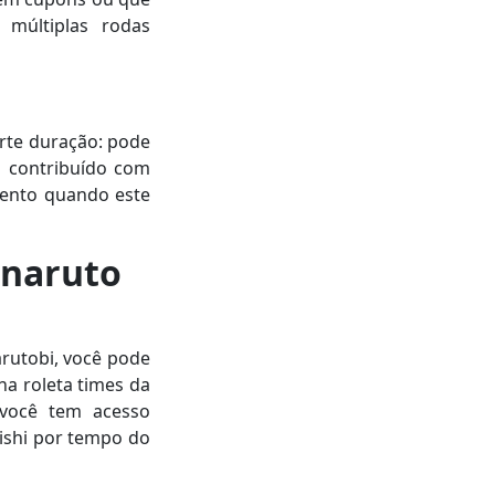
múltiplas rodas
orte duração: pode
m contribuído com
vento quando este
 naruto
rutobi, você pode
a roleta times da
 você tem acesso
ishi por tempo do